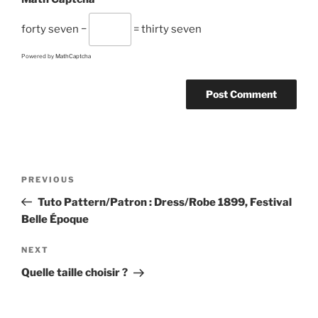
forty seven −
= thirty seven
Powered by
MathCaptcha
A
l
t
Post
Previous
PREVIOUS
e
navigation
Post
r
Tuto Pattern/Patron : Dress/Robe 1899, Festival
n
Belle Époque
a
Next
NEXT
t
Post
i
Quelle taille choisir ?
v
e