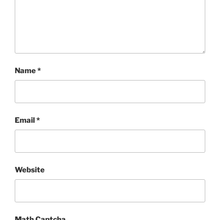
Name
*
Email
*
Website
Math Captcha