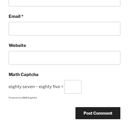
Email
*
Website
Math Captcha
eighty seven − eighty five =
Powered by
MathCaptcha