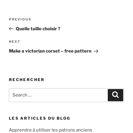
A
l
t
Post
Previous
PREVIOUS
e
navigation
Post
r
Quelle taille choisir ?
n
Next
NEXT
a
Post
t
Make a victorian corset – free pattern
i
v
e
:
RECHERCHER
Search
Search
for:
LES ARTICLES DU BLOG
Apprendre à utiliser les patrons anciens