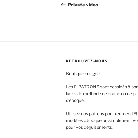
navigation
Post
r
Private video
n
a
t
i
v
e
:
RETROUVEZ-NOUS
Boutique en ligne
Les E-PATRONS sont dessinés à part
livres de méthode de coupe ou de pa
d’époque.
Utilisez nos patrons pour recréer 
modèles d’époque ou simplement vou
pour vos déguisements.