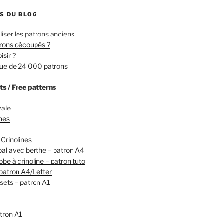
S DU BLOG
liser les patrons anciens
rons découpés ?
isir ?
ogue de 24 000 patrons
ts / Free patterns
vale
snes
Crinolines
al avec berthe – patron A4
be à crinoline – patron tuto
patron A4/Letter
ets – patron A1
tron A1