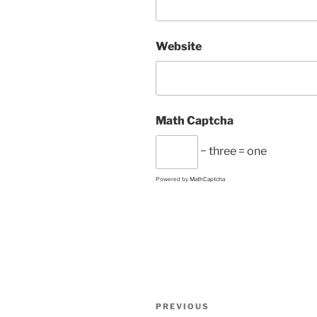
Website
Math Captcha
− three = one
Powered by
MathCaptcha
A
l
t
Post
Previous
PREVIOUS
e