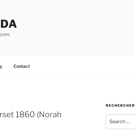
UDA
iques
g
Contact
RECHERCHER
orset 1860 (Norah
Search
for: