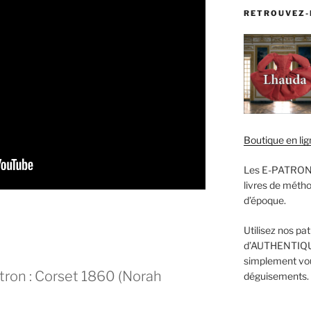
RETROUVEZ-
Boutique en lig
Les E-PATRONS 
livres de méth
d’époque.
Utilisez nos pa
d’AUTHENTIQU
simplement vou
tron : Corset 1860 (Norah
déguisements.