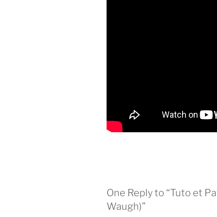
One Reply to “Tuto et Pa
Waugh)”