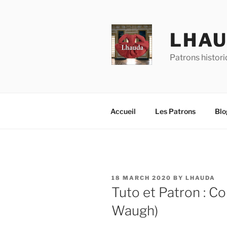
Skip
to
content
LHA
Patrons histor
Accueil
Les Patrons
Blo
POSTED
18 MARCH 2020
BY
LHAUDA
ON
Tuto et Patron : C
Waugh)